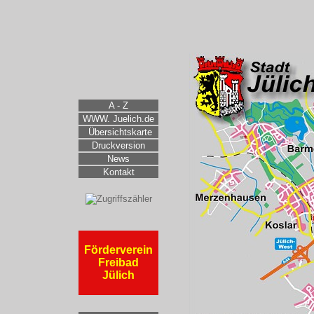
A - Z
WWW. Juelich
.de
Übersichtskarte
Druckversion
News
Kontakt
Förderverein
Freibad
Jülich